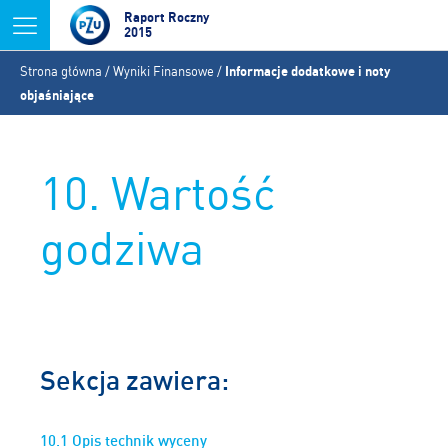
Jump to navigation
Raport Roczny
2015
Jesteś
Strona główna
/
Wyniki Finansowe
/
Informacje dodatkowe i noty
tutaj
objaśniające
10. Wartość
godziwa
Sekcja zawiera:
10.1 Opis technik wyceny