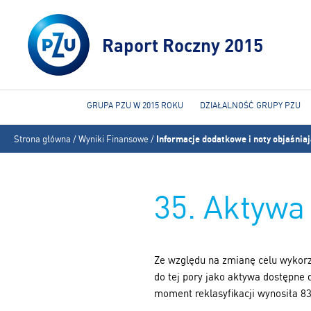
Raport Roczny 2015
GRUPA PZU W 2015 ROKU
DZIAŁALNOŚĆ GRUPY PZU
Jesteś
Strona główna
/
Wyniki Finansowe
/
Informacje dodatkowe i noty objaśnia
tutaj
35. Aktywa
Ze względu na zmianę celu wykor
do tej pory jako aktywa dostępn
moment reklasyfikacji wynosiła 83 