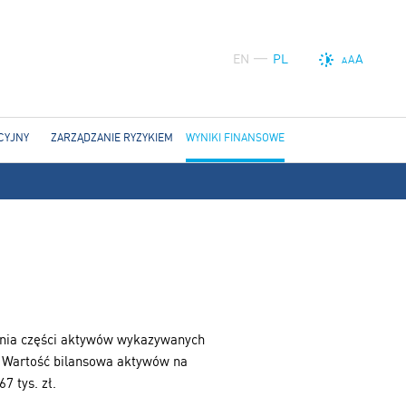
EN
PL
A
A
A
CYJNY
ZARZĄDZANIE RYZYKIEM
WYNIKI FINANSOWE
ania części aktywów wykazywanych
. Wartość bilansowa aktywów na
7 tys. zł.