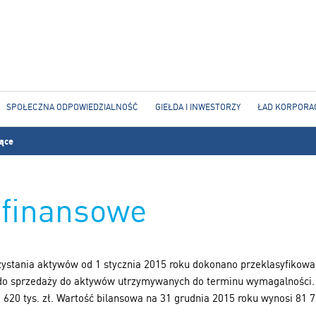
Jump to navigation
SPOŁECZNA ODPOWIEDZIALNOŚĆ
GIEŁDA I INWESTORZY
ŁAD KORPORA
jące
 finansowe
zystania aktywów od 1 stycznia 2015 roku dokonano przeklasyfikow
e do sprzedaży do aktywów utrzymywanych do terminu wymagalności
620 tys. zł. Wartość bilansowa na 31 grudnia 2015 roku wynosi 81 76