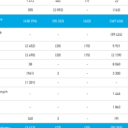
1 412
462
(7)
22
355
(2 092)
-
(163)
na
(438 374)
(55 322)
(422)
(367 636)
ek
-
-
-
(59 424)
(2 452)
(20)
(15)
5 921
(2 490)
(20)
(15)
(2 139)
38
-
-
8 060
(961)
3
-
3 300
(1 301)
-
-
-
onych
-
-
-
1 446
-
-
-
1 863
340
3
-
(9)
 okresu
(3 413)
(17)
(15)
(50 203)