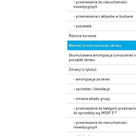
- przeniesienie do nieruchomości
inwestycyjnych
- przeniesienia z aktywów w budowie
- pozostałe
Różnice kursowe
Wartość brutto na koniec okresu
Skumulowana amortyzacja (umorzenie) 
początek okresu
Zmiany (z tytułu):
- amortyzacja za okres
- sprzedaż i likwidacja
- zmiana składu grupy
- przeniesienie do kategorii przeznacz
2)
do sprzedaży wg MSSF 5
- przeniesienie do nieruchomości
inwestycyjnych