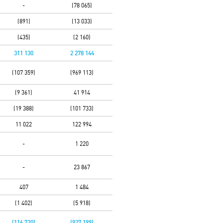
-
(78 065)
(891)
(13 033)
(435)
(2 160)
311 130
2 278 144
(107 359)
(969 113)
(9 361)
41 914
(19 388)
(101 733)
11 022
122 994
-
1 220
-
23 867
407
1 484
(1 402)
(5 918)
(116 720)
(927 199)