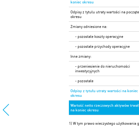
koniec okresu
Odpisy z tytułu utraty wartości na począt
okresu
Zmiany odniesione na:
- pozostałe koszty operacyjne
- pozostałe przychody operacyjne
Inne zmiany:
- przeniesienie do nieruchomości
inwestycyjnych
- pozostałe
Odpisy z tytułu utraty wartości na koniec
okresu
Wartość netto rzeczowych aktywów trwa
na koniec okresu
1) W tym prawo wieczystego użytkowania 