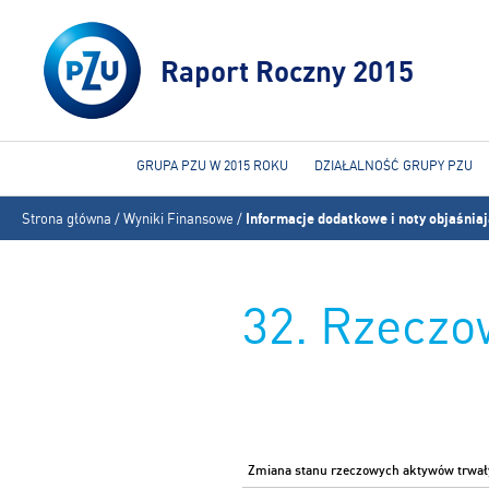
Raport Roczny 2015
GRUPA PZU W 2015 ROKU
DZIAŁALNOŚĆ GRUPY PZU
Jesteś
Strona główna
/
Wyniki Finansowe
/
Informacje dodatkowe i noty objaśnia
tutaj
32. Rzeczo
Zmiana stanu rzeczowych aktywów trwał