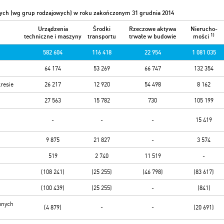
ych (wg grup rodzajowych) w roku zakończonym 31 grudnia 2014
Urządzenia
Środki
Rzeczowe aktywa
Nierucho-
1)
techniczne i maszyny
transportu
trwałe w budowie
mości
582 604
116 418
22 954
1 081 035
64 174
53 269
66 747
132 354
resie
26 217
12 920
54 498
8 162
27 563
15 782
730
105 199
-
-
-
15 419
9 875
21 827
-
3 574
519
2 740
11 519
-
(108 241)
(25 255)
(46 798)
(83 617)
(100 439)
(25 255)
-
(841)
onych
(4 879)
-
-
(20 691)