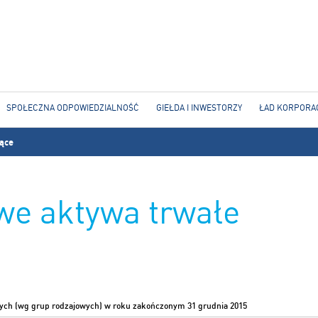
Jump to navigation
SPOŁECZNA ODPOWIEDZIALNOŚĆ
GIEŁDA I INWESTORZY
ŁAD KORPORA
jące
we aktywa trwałe
ych (wg grup rodzajowych) w roku zakończonym 31 grudnia 2015