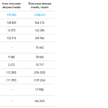
Inne rzeczowe
Rzeczowe aktywa
aktywa trwałe
trwałe, razem
175 003
2 028 611
148 845
546 216
14 072
142 206
122 916
240 566
-
74 662
9 385
78 065
2 472
10 717
(12 283)
(294 523)
(11 392)
(129 224)
-
(7 958)
-
(66 243)