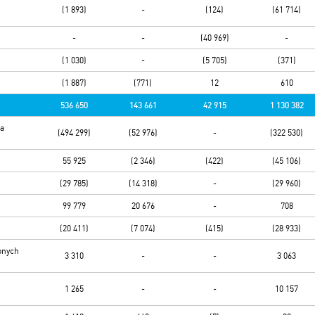
(1 893)
-
(124)
(61 714)
-
-
(40 969)
-
(1 030)
-
(5 705)
(371)
(1 887)
(771)
12
610
536 650
143 661
42 915
1 130 382
na
(494 299)
(52 976)
-
(322 530)
55 925
(2 346)
(422)
(45 106)
(29 785)
(14 318)
-
(29 960)
99 779
20 676
-
708
(20 411)
(7 074)
(415)
(28 933)
onych
3 310
-
-
3 063
1 265
-
-
10 157