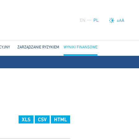
EN
PL
A
A
A
CYJNY
ZARZĄDZANIE RYZYKIEM
WYNIKI FINANSOWE
XLS
CSV
HTML