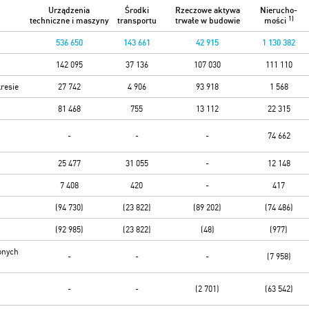
Urządzenia
Środki
Rzeczowe aktywa
Nierucho-
1)
techniczne i maszyny
transportu
trwałe w budowie
mości
536 650
143 661
42 915
1 130 382
142 095
37 136
107 030
111 110
resie
27 742
4 906
93 918
1 568
81 468
755
13 112
22 315
-
-
-
74 662
25 477
31 055
-
12 148
7 408
420
-
417
(94 730)
(23 822)
(89 202)
(74 486)
(92 985)
(23 822)
(48)
(977)
onych
-
-
-
(7 958)
-
-
(2 701)
(63 542)