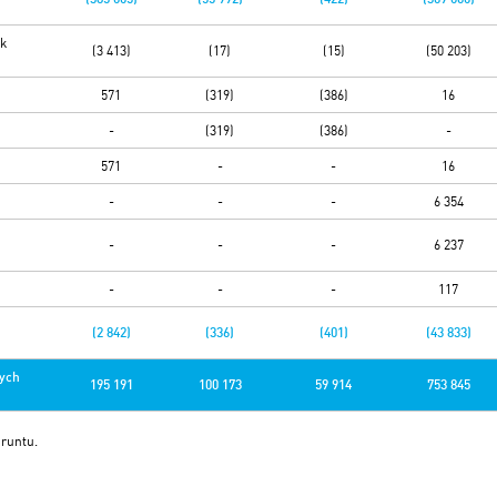
ek
(3 413)
(17)
(15)
(50 203)
571
(319)
(386)
16
-
(319)
(386)
-
571
-
-
16
-
-
-
6 354
-
-
-
6 237
-
-
-
117
(2 842)
(336)
(401)
(43 833)
łych
195 191
100 173
59 914
753 845
gruntu.