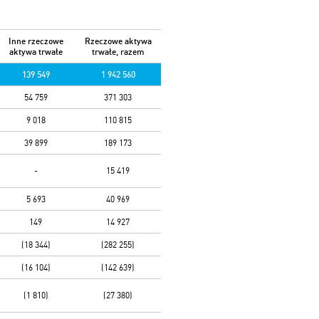
Inne rzeczowe
Rzeczowe aktywa
aktywa trwałe
trwałe, razem
139 549
1 942 560
54 759
371 303
9 018
110 815
39 899
189 173
-
15 419
5 693
40 969
149
14 927
(18 344)
(282 255)
(16 104)
(142 639)
(1 810)
(27 380)