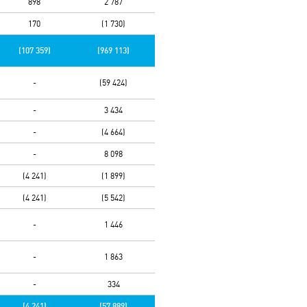
898
2 787
170
(1 730)
(107 359)
(969 113)
-
(59 424)
-
3 434
-
(4 664)
-
8 098
(4 241)
(1 899)
(4 241)
(5 542)
-
1 446
-
1 863
-
334
(4 241)
(57 889)