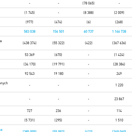
-
-
(78 065)
-
(1 745)
-
(8 388)
(2 009)
(977)
(474)
(6)
(268)
583 038
156 501
60 737
1 166 738
na
(438 374)
(55 322)
(422)
(367 636)
53 369
(670)
-
(1 424)
(34 170)
(19 791)
-
(28 384)
92 543
19 180
-
249
onych
-
-
-
1 220
-
-
-
23 867
727
236
-
114
(5 731)
(295)
-
1 510
na
(385 005)
(55 992)
(422)
(369 060)