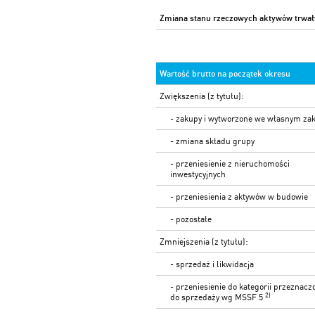
Zmiana stanu rzeczowych aktywów trwał
Wartość brutto na początek okresu
Zwiększenia (z tytułu):
- zakupy i wytworzone we własnym zak
- zmiana składu grupy
- przeniesienie z nieruchomości
inwestycyjnych
- przeniesienia z aktywów w budowie
- pozostałe
Zmniejszenia (z tytułu):
- sprzedaż i likwidacja
- przeniesienie do kategorii przeznacz
2)
do sprzedaży wg MSSF 5