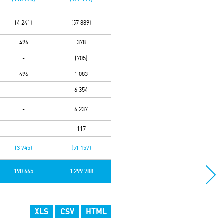
(4 241)
(57 889)
496
378
-
(705)
496
1 083
-
6 354
-
6 237
-
117
(3 745)
(51 157)
190 665
1 299 788
XLS
CSV
HTML