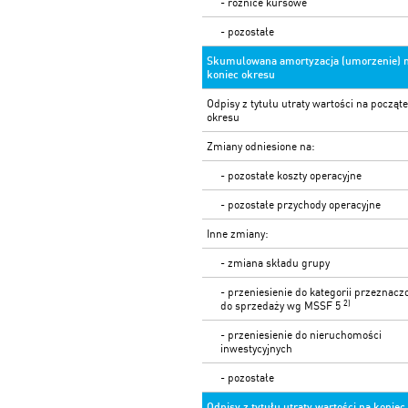
- różnice kursowe
- pozostałe
Skumulowana amortyzacja (umorzenie) 
koniec okresu
Odpisy z tytułu utraty wartości na począt
okresu
Zmiany odniesione na:
- pozostałe koszty operacyjne
- pozostałe przychody operacyjne
Inne zmiany:
- zmiana składu grupy
- przeniesienie do kategorii przeznacz
2)
do sprzedaży wg MSSF 5
- przeniesienie do nieruchomości
inwestycyjnych
- pozostałe
Odpisy z tytułu utraty wartości na koniec