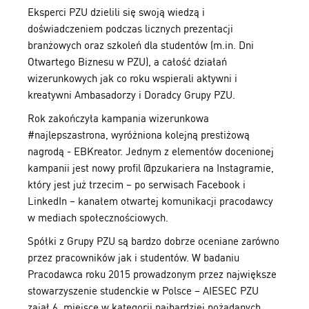
Eksperci PZU dzielili się swoją wiedzą i
doświadczeniem podczas licznych prezentacji
branżowych oraz szkoleń dla studentów (m.in. Dni
Otwartego Biznesu w PZU), a całość działań
wizerunkowych jak co roku wspierali aktywni i
kreatywni Ambasadorzy i Doradcy Grupy PZU.
Rok zakończyła kampania wizerunkowa
#najlepszastrona, wyróżniona kolejną prestiżową
nagrodą - EBKreator. Jednym z elementów docenionej
kampanii jest nowy profil @pzukariera na Instagramie,
który jest już trzecim – po serwisach Facebook i
LinkedIn – kanałem otwartej komunikacji pracodawcy
w mediach społecznościowych.
Spółki z Grupy PZU są bardzo dobrze oceniane zarówno
przez pracowników jak i studentów. W badaniu
Pracodawca roku 2015 prowadzonym przez największe
stowarzyszenie studenckie w Polsce – AIESEC PZU
zajął 6. miejsce w kategorii najbardziej pożądanych