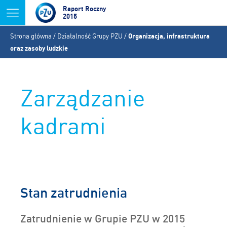
Jump to navigation
Raport Roczny
2015
Jesteś
Strona główna
/
Działalność Grupy PZU
/
Organizacja, infrastruktura
tutaj
oraz zasoby ludzkie
Zarządzanie
kadrami
Stan zatrudnienia
Zatrudnienie w Grupie PZU w 2015