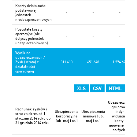
Koszty działalności
podstawowej
-
-
-
jednostek
nieubezpieczeniowych
Pozostałe koszty
operacyjne (nie
-
-
-
dotyczy jednostek
ubezpieczeniowych)
Wynik na
ubezpieczeniach /
Zysk (strata) z
311 610
651 648
1 574 693
działalności
operacyjnej
XLS
CSV
HTML
Ubezpieczenia
grupowe i
Rachunek zysków i
Ubezpieczenia
Ubezpieczenia
indy-
U
strat za okres od 1
korporacyjne
masowe (ub.
widualnie
stycznia 2014 roku do
(ub. maj i os.)
maj i os.)
konty-
31 grudnia 2014 roku
nuowane (ub.
na życie)