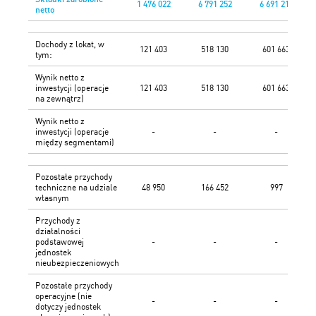
1 476 022
6 791 252
6 691 210
netto
Dochody z lokat, w
121 403
518 130
601 663
tym:
Wynik netto z
inwestycji (operacje
121 403
518 130
601 663
na zewnątrz)
Wynik netto z
inwestycji (operacje
-
-
-
między segmentami)
Pozostałe przychody
techniczne na udziale
48 950
166 452
997
własnym
Przychody z
działalności
podstawowej
-
-
-
jednostek
nieubezpieczeniowych
Pozostałe przychody
operacyjne (nie
-
-
-
dotyczy jednostek