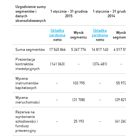
Uzgodnienie sumy
segmentów i
1 stycznia - 31 grudnia
1 stycznia - 31 grudnia
danych
2015
2014
skonsolidowanych
Składka
Składka
Wynik
Wynik
zarobiona
zarobiona
segmentu
segmentu
netto
netto
Suma segmentów
17 545 866
5 267 776
16 817 140
6 017 597
Prezentacja
kontraktów
(141 063)
-
(374 481)
-
inwestycyjnych
Wycena
instrumentów
-
103 795
-
55 972
kapitałowych
Wycena
-
(31 708)
-
(29 821)
nieruchomości
Rezerwa na
wyrównanie
szkodowości i
-
25 193
-
(61 260)
fundusz
prewencyjny