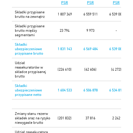
PSR
PSR
PSR
Składki przypisane
1 807 349
6 559 511
6 539 082
brutto na zewnątrz
Składki przypisane
brutto między
23 794
9 973
-
segmentami
Składki
ubezpieczeniowe
1 831 143
6 569 484
6 539 082
przypisane brutto
Udział
reasekuratorów w
(226 610)
(62 606)
(4 272)
składce przypisanej
brutto
Składki
ubezpieczeniowe
1 604 533
6 506 878
6 534 810
przypisane netto
Zmiany stanu rezerw
składek oraz na ryzyko
(201 832)
37 816
2 242
niewygasłe brutto
Udział reasekuratora