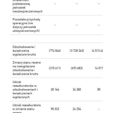
podstawowej
-
-
-
jednostek
nieubezpieczeniowych
Pozostałe przychody
operacyjne (nie
-
-
-
dotyczy jednostek
ubezpieczeniowych)
Odszkodowania i
świadczenia
(774 846)
(3 728 363)
(4 513 462)
wypłacone brutto
Zmiany stanu rezerw
na niewypłacone
(315 611)
(693 683)
14 017
odszkodowania i
świadczenia brutto
Udział
reasekuratorów w
odszkodowaniach i
28 166
34 380
85
świadczeniach
wypłaconych
Udział reasekuratora
w zmianie stanu
98 323
24 254
-
rezerw