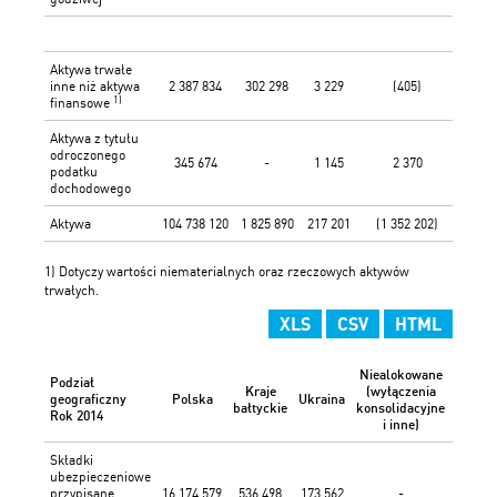
Aktywa trwałe
inne niż aktywa
2 387 834
302 298
3 229
(405)
2 
1)
finansowe
Aktywa z tytułu
odroczonego
345 674
-
1 145
2 370
3
podatku
dochodowego
Aktywa
104 738 120
1 825 890
217 201
(1 352 202)
105
1) Dotyczy wartości niematerialnych oraz rzeczowych aktywów
trwałych.
XLS
CSV
HTML
Niealokowane
Podział
Kraje
(wyłączenia
Wa
geograficzny
Polska
Ukraina
bałtyckie
konsolidacyjne
skonso
Rok 2014
i inne)
Składki
ubezpieczeniowe
przypisane
16 174 579
536 498
173 562
-
16 