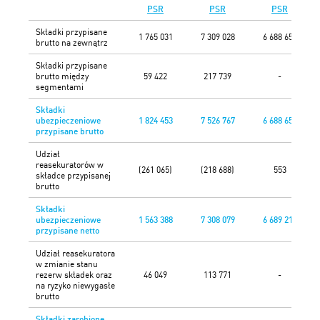
PSR
PSR
PSR
Składki przypisane
1 765 031
7 309 028
6 688 657
brutto na zewnątrz
Składki przypisane
brutto między
59 422
217 739
-
segmentami
Składki
ubezpieczeniowe
1 824 453
7 526 767
6 688 657
przypisane brutto
Udział
reasekuratorów w
(261 065)
(218 688)
553
składce przypisanej
brutto
Składki
ubezpieczeniowe
1 563 388
7 308 079
6 689 210
przypisane netto
Udział reasekuratora
w zmianie stanu
rezerw składek oraz
46 049
113 771
-
na ryzyko niewygasłe
brutto
Składki zarobione