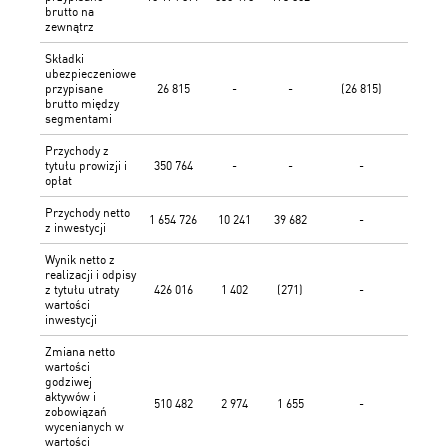
brutto na
zewnątrz
Składki
ubezpieczeniowe
przypisane
26 815
-
-
(26 815)
brutto między
segmentami
Przychody z
tytułu prowizji i
350 764
-
-
-
35
opłat
Przychody netto
1 654 726
10 241
39 682
-
1 7
z inwestycji
Wynik netto z
realizacji i odpisy
z tytułu utraty
426 016
1 402
(271)
-
42
wartości
inwestycji
Zmiana netto
wartości
godziwej
aktywów i
510 482
2 974
1 655
-
51
zobowiązań
wycenianych w
wartości