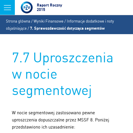
Jump to navigation
Raport Roczny
2015
Jesteś
Strona główna
/
Wyniki Finansowe
/
Informacje dodatkowe i noty
tutaj
objaśniające
/
7. Sprawozdawczość dotycząca segmentów
7.7 Uproszczenia
w nocie
segmentowej
W nocie segmentowej zastosowano pewne
uproszczenia dopuszczalne przez MSSF 8. Poniżej
przedstawiono ich uzasadnienie: