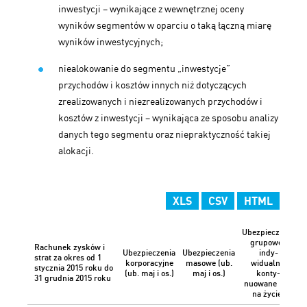
inwestycji – wynikające z wewnętrznej oceny
wyników segmentów w oparciu o taką łączną miarę
wyników inwestycyjnych;
niealokowanie do segmentu „inwestycje”
przychodów i kosztów innych niż dotyczących
zrealizowanych i niezrealizowanych przychodów i
kosztów z inwestycji – wynikająca ze sposobu analizy
danych tego segmentu oraz niepraktyczność takiej
alokacji.
XLS
CSV
HTML
Ubezpieczenia
grupowe i
Rachunek zysków i
Ubezpieczenia
Ubezpieczenia
indy-
U
strat za okres od 1
korporacyjne
masowe (ub.
widualnie
stycznia 2015 roku do
(ub. maj i os.)
maj i os.)
konty-
31 grudnia 2015 roku
nuowane (ub.
na życie)