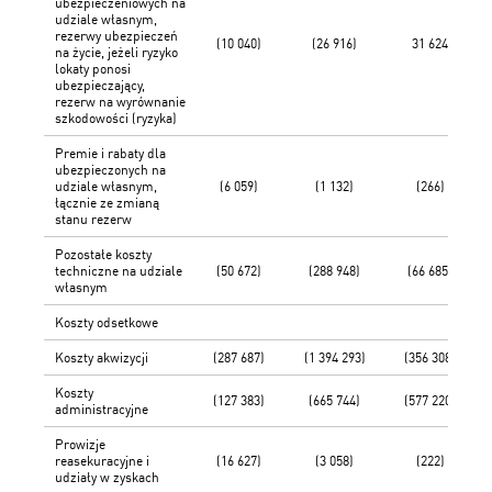
ubezpieczeniowych na
udziale własnym,
rezerwy ubezpieczeń
(10 040)
(26 916)
31 624
na życie, jeżeli ryzyko
lokaty ponosi
ubezpieczający,
rezerw na wyrównanie
szkodowości (ryzyka)
Premie i rabaty dla
ubezpieczonych na
udziale własnym,
(6 059)
(1 132)
(266)
łącznie ze zmianą
stanu rezerw
Pozostałe koszty
techniczne na udziale
(50 672)
(288 948)
(66 685)
własnym
Koszty odsetkowe
Koszty akwizycji
(287 687)
(1 394 293)
(356 308)
Koszty
(127 383)
(665 744)
(577 220)
administracyjne
Prowizje
reasekuracyjne i
(16 627)
(3 058)
(222)
udziały w zyskach