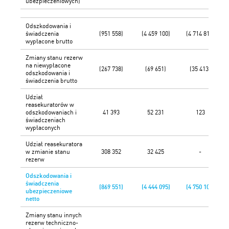
ubezpieczeniowych)
Odszkodowania i
świadczenia
(951 558)
(4 459 100)
(4 714 810)
wypłacone brutto
Zmiany stanu rezerw
na niewypłacone
(267 738)
(69 651)
(35 413)
odszkodowania i
świadczenia brutto
Udział
reasekuratorów w
odszkodowaniach i
41 393
52 231
123
świadczeniach
wypłaconych
Udział reasekuratora
w zmianie stanu
308 352
32 425
-
rezerw
Odszkodowania i
świadczenia
(869 551)
(4 444 095)
(4 750 100)
ubezpieczeniowe
netto
Zmiany stanu innych
rezerw techniczno-