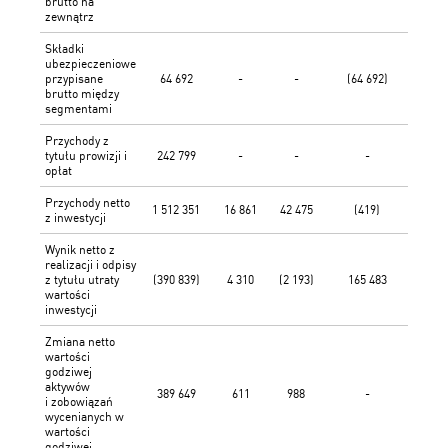
brutto na
zewnątrz
Składki
ubezpieczeniowe
przypisane
64 692
-
-
(64 692)
brutto między
segmentami
Przychody z
tytułu prowizji i
242 799
-
-
-
2
opłat
Przychody netto
1 512 351
16 861
42 475
(419)
1 
z inwestycji
Wynik netto z
realizacji i odpisy
z tytułu utraty
(390 839)
4 310
(2 193)
165 483
(2
wartości
inwestycji
Zmiana netto
wartości
godziwej
aktywów
389 649
611
988
-
3
i zobowiązań
wycenianych w
wartości
godziwej