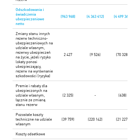
Odszkodowania i
świadczenia
(963 968)
(4 363 412)
(4 499 360)
ubezpieczeniowe
netto
Zmiany stanu innych
rezerw techniczno-
ubezpieczeniowych na
udziale własnym,
rezerwy ubezpieczeń
2 427
(9 526)
(70 328)
na życie, jeżeli ryzyko
lokaty ponosi
ubezpieczający,
rezerw na wyrównanie
szkodowości (ryzyka)
Premie i rabaty dla
ubezpieczonych na
udziale własnym,
(2 325)
-
(638)
łącznie ze zmianą
stanu rezerw
Pozostałe koszty
techniczne na udziale
(39 759)
(220 142)
(21 227)
własnym
Koszty odsetkowe