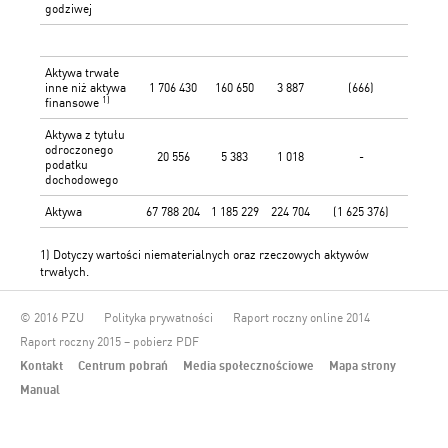
godziwej
Aktywa trwałe
inne niż aktywa
1 706 430
160 650
3 887
(666)
1 8
1)
finansowe
Aktywa z tytułu
odroczonego
20 556
5 383
1 018
-
2
podatku
dochodowego
Aktywa
67 788 204
1 185 229
224 704
(1 625 376)
67 
1) Dotyczy wartości niematerialnych oraz rzeczowych aktywów
trwałych.
© 2016 PZU
Polityka prywatności
Raport roczny online 2014
Raport roczny 2015 – pobierz PDF
Kontakt
Centrum pobrań
Media społecznościowe
Mapa strony
Manual