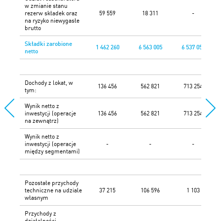
w zmianie stanu
rezerw składek oraz
59 559
18 311
-
na ryzyko niewygasłe
brutto
Składki zarobione
1 462 260
6 563 005
6 537 052
netto
Dochody z lokat, w
136 456
562 821
713 254
tym:
Wynik netto z
inwestycji (operacje
136 456
562 821
713 254
na zewnątrz)
Wynik netto z
inwestycji (operacje
-
-
-
między segmentami)
Pozostałe przychody
techniczne na udziale
37 215
106 596
1 103
własnym
Przychody z
działalności