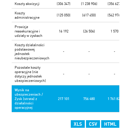
Koszty akwizycji
(306 347)
(1 238 906)
(356 627)
Koszty
(125 050)
(617 450)
(542 974)
administracyjne
Prowizje
reasekuracyjne i
16 192
(26 506)
1 570
udziały w zyskach
Koszty działalności
podstawowej
-
-
-
jednostek
nieubezpieczeniowych
Pozostałe koszty
operacyjne (nie
-
-
-
dotyczy jednostek
ubezpieczeniowych)
Wynik na
ubezpieczeniach /
Zysk (strata) z
217 101
756 480
1 761 825
działalności
operacyjnej
XLS
CSV
HTML