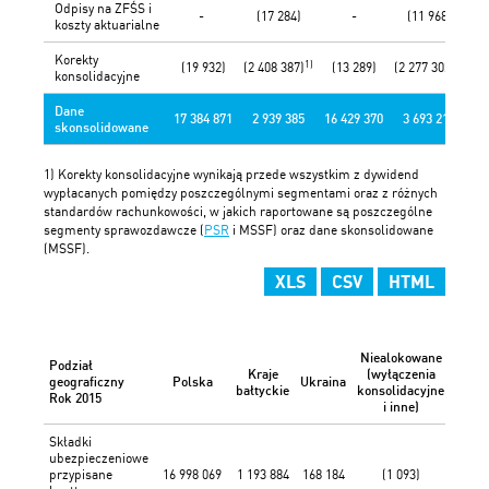
Odpisy na ZFŚS i
-
(17 284)
-
(11 968)
koszty aktuarialne
Korekty
1)
1)
(19 932)
(2 408 387)
(13 289)
(2 277 302)
konsolidacyjne
Dane
17 384 871
2 939 385
16 429 370
3 693 218
skonsolidowane
1) Korekty konsolidacyjne wynikają przede wszystkim z dywidend
wypłacanych pomiędzy poszczególnymi segmentami oraz z różnych
standardów rachunkowości, w jakich raportowane są poszczególne
segmenty sprawozdawcze (
PSR
i MSSF) oraz dane skonsolidowane
(MSSF).
XLS
CSV
HTML
Niealokowane
Podział
Kraje
(wyłączenia
W
geograficzny
Polska
Ukraina
bałtyckie
konsolidacyjne
skons
Rok 2015
i inne)
Składki
ubezpieczeniowe
przypisane
16 998 069
1 193 884
168 184
(1 093)
18