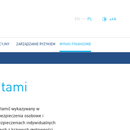
EN
PL
A
A
A
CYJNY
ZARZĄDZANIE RYZYKIEM
WYNIKI FINANSOWE
ntami
sztami) wykazywany w
bezpieczenia osobowe i
ezpieczeniach indywidualnych
wych z krzywych rentowności