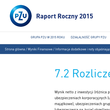
Raport Roczny 2015
GRUPA PZU W 2015 ROKU
DZIAŁALNOŚĆ GRUPY PZU
Jesteś
Strona główna
/
Wyniki Finansowe
/
Informacje dodatkowe i noty objaśniają
tutaj
7.2 Rozlic
Wynik netto z inwestycji (różnic
ubezpieczeniach korporacyjnych (
majątkowe), ubezpieczeniach grup
(ubezpieczenia na życie) określan