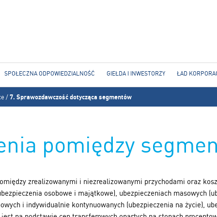
Jump to navigation
SPOŁECZNA ODPOWIEDZIALNOŚĆ
GIEŁDA I INWESTORZY
ŁAD KORPORA
ce
/
7. Sprawozdawczość dotycząca segmentów
zenia pomiędzy segme
a pomiędzy zrealizowanymi i niezrealizowanymi przychodami oraz ko
ubezpieczenia osobowe i majątkowe), ubezpieczeniach masowych (u
owych i indywidualnie kontynuowanych (ubezpieczenia na życie), ub
y jest na podstawie cen transferowych opartych na stopach procento