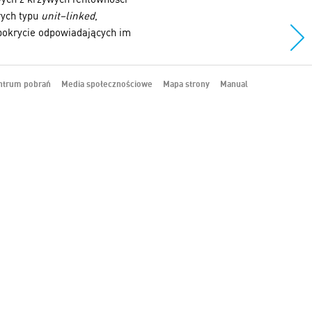
wych typu
unit–linked
,
 pokrycie odpowiadających im
ntrum pobrań
Media społecznościowe
Mapa strony
Manual