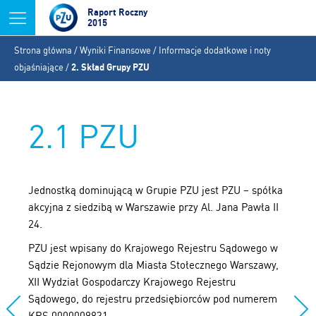
Jump to navigation
Raport Roczny
2015
Jesteś
Strona główna
/
Wyniki Finansowe
/
Informacje dodatkowe i noty
tutaj
objaśniające
/
2. Skład Grupy PZU
2.1 PZU
Jednostką dominującą w Grupie PZU jest PZU – spółka
akcyjna z siedzibą w Warszawie przy Al. Jana Pawła II
24.
PZU jest wpisany do Krajowego Rejestru Sądowego w
Sądzie Rejonowym dla Miasta Stołecznego Warszawy,
XII Wydział Gospodarczy Krajowego Rejestru
Sądowego, do rejestru przedsiębiorców pod numerem
KRS 0000009831.