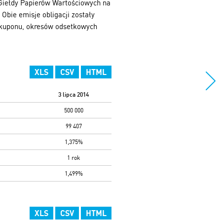
 Giełdy Papierów Wartościowych na
Obie emisje obligacji zostały
i kuponu, okresów odsetkowych
XLS
CSV
HTML
3 lipca 2014
500 000
99 407
1,375%
1 rok
1,499%
XLS
CSV
HTML