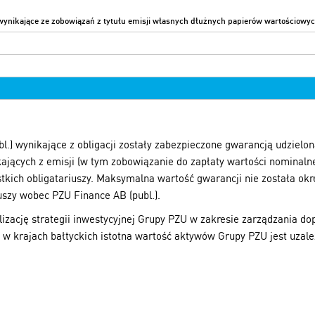
ynikające ze zobowiązań z tytułu emisji własnych dłużnych papierów wartościowy
.) wynikające z obligacji zostały zabezpieczone gwarancją udzielo
jących z emisji (w tym zobowiązanie do zapłaty wartości nominalnej
ystkich obligatariuszy. Maksymalna wartość gwarancji nie została o
uszy wobec PZU Finance AB (publ.).
ealizację strategii inwestycyjnej Grupy PZU w zakresie zarządzania
 w krajach bałtyckich istotna wartość aktywów Grupy PZU jest uzale
ucie.
Raport roczny 2015 – pobierz PDF
Kontakt
Ce