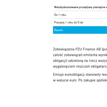
Niezdyskontowane przepływy pieniężne w
Do 1 roku
Powyżej 1 roku do 5 lat
Razem
Zobowiązania PZU Finance AB (publ
całość zobowiązań emitenta wynika
obligacji) udzieloną na rzecz wsz
wygaśnięciem roszczeń obligatari
Emisje euroobligacji stanowiły r
w walucie euro. Po zakupie spółek
podjęto decyzję o emisji w tej wal
© 2016 PZU
Polityka prywatności
Raport roczny online 2014