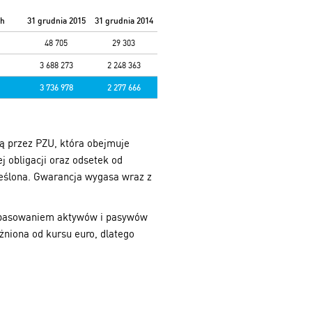
ch
31 grudnia 2015
31 grudnia 2014
48 705
29 303
3 688 273
2 248 363
3 736 978
2 277 666
ną przez PZU, która obejmuje
 obligacji oraz odsetek od
kreślona. Gwarancja wygasa wraz z
 dopasowaniem aktywów i pasywów
żniona od kursu euro, dlatego
ntrum pobrań
Media społecznościowe
Mapa strony
Manual