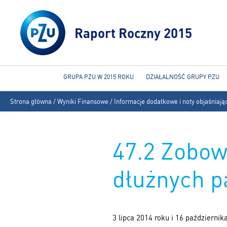
Raport Roczny 2015
GRUPA PZU W 2015 ROKU
DZIAŁALNOŚĆ GRUPY PZU
Jesteś
Strona główna
/
Wyniki Finansowe
/
Informacje dodatkowe i noty objaśniają
tutaj
47.2 Zobow
dłużnych p
3 lipca 2014 roku i 16 październi