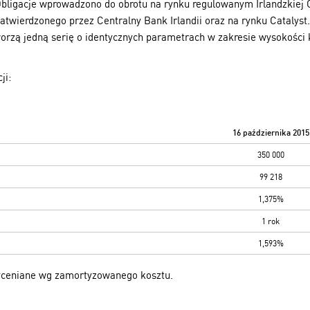
 Obligacje wprowadzono do obrotu na rynku regulowanym Irlandzkiej
twierdzonego przez Centralny Bank Irlandii oraz na rynku Catalyst. 
tworzą jedną serię o identycznych parametrach w zakresie wysokośc
ji:
16 października 2015
350 000
99 218
1,375%
1 rok
1,593%
wyceniane wg zamortyzowanego kosztu.