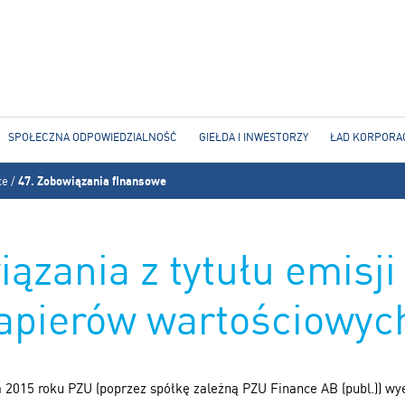
Jump to navigation
SPOŁECZNA ODPOWIEDZIALNOŚĆ
GIEŁDA I INWESTORZY
ŁAD KORPORA
ce
/
47. Zobowiązania finansowe
iązania z tytułu emisj
apierów wartościowyc
ka 2015 roku PZU (poprzez spółkę zależną PZU Finance AB (publ.)) wy