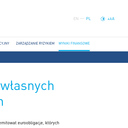
EN
PL
A
A
A
CYJNY
ZARZĄDZANIE RYZYKIEM
WYNIKI FINANSOWE
i własnych
h
emitował euroobligacje, których