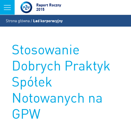
Jump to navigation
Raport Roczny
2015
Jesteś
Strona główna
/
Ład korporacyjny
tutaj
Stosowanie
Dobrych Praktyk
Spółek
Notowanych na
GPW