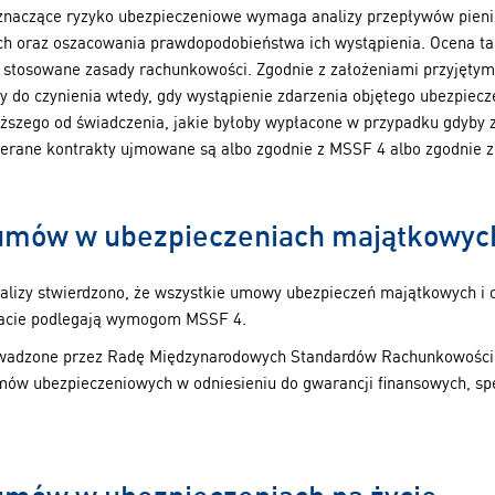
znaczące ryzyko ubezpieczeniowe wymaga analizy przepływów pien
ch oraz oszacowania prawdopodobieństwa ich wystąpienia. Ocena t
 stosowane zasady rachunkowości. Zgodnie z założeniami przyjętym
do czynienia wtedy, gdy wystąpienie zdarzenia objętego ubezpiecz
ższego od świadczenia, jakie byłoby wypłacone w przypadku gdyby z
erane kontrakty ujmowane są albo zgodnie z MSSF 4 albo zgodnie 
a umów w ubezpieczeniach majątkowyc
lizy stwierdzono, że wszystkie umowy ubezpieczeń majątkowych i 
ltacie podlegają wymogom MSSF 4.
wadzone przez Radę Międzynarodowych Standardów Rachunkowości 
mów ubezpieczeniowych w odniesieniu do gwarancji finansowych, spe