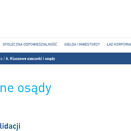
Jump to navigation
SPOŁECZNA ODPOWIEDZIALNOŚĆ
GIEŁDA I INWESTORZY
ŁAD KORPORA
ce
/
6. Kluczowe szacunki i osądy
ne osądy
idacji