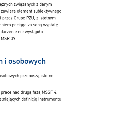
iężnych związanych z danym
a zawiera element subiektywnego
i przez Grupę PZU, z istotnym
eniem pociąga za sobą wypłatę
darzenie nie wystąpiło.
z MSR 39.
h i osobowych
osobowych przenoszą istotne
prace nad drugą fazą MSSF 4,
łniających definicję instrumentu