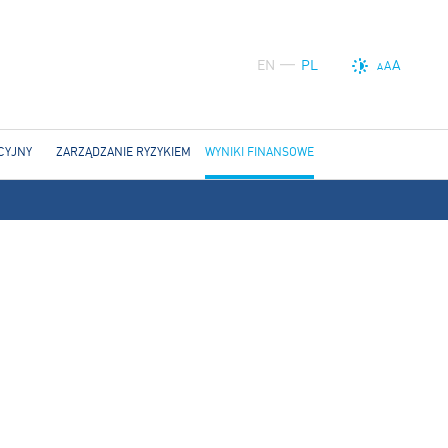
EN
PL
A
A
A
CYJNY
ZARZĄDZANIE RYZYKIEM
WYNIKI FINANSOWE