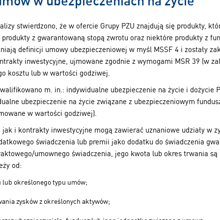
 umów w ubezpieczeniach na życie
izy stwierdzono, że w ofercie Grupy PZU znajdują się produkty, któr
e produkty z gwarantowaną stopą zwrotu oraz niektóre produkty z 
ełniają definicji umowy ubezpieczeniowej w myśl MSSF 4 i zostały 
ntrakty inwestycyjne, ujmowane zgodnie z wymogami MSR 39 (w zal
 kosztu lub w wartości godziwej.
walifikowano m. in.: indywidualne ubezpieczenie na życie i dożyci
dualne ubezpieczenie na życie związane z ubezpieczeniowym fundu
jmowane w wartości godziwej).
ak i kontrakty inwestycyjne mogą zawierać uznaniowe udziały w z
datkowego świadczenia lub premii jako dodatku do świadczenia gwa
traktowego/umownego świadczenia, jego kwota lub okres trwania są 
eży od:
u lub określonego typu umów;
owania zysków z określonych aktywów;