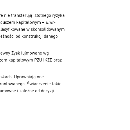
e nie transferują istotnego ryzyka
funduszem kapitałowym –
unit-
zaklasyfikowane w skonsolidowanym
eżności od konstrukcji danego
e Pewny Zysk (ujmowane wg
szem kapitałowym PZU IKZE oraz
yskach. Uprawniają one
rantowanego. Świadczenie takie
umowne i zależne od decyzji