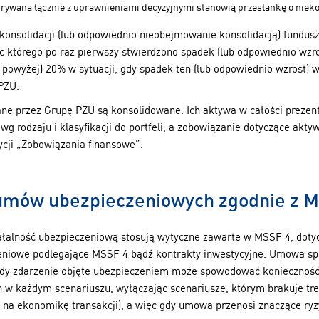
rywana łącznie z uprawnieniami decyzyjnymi stanowią przesłankę o niek
onsolidacji (lub odpowiednio nieobejmowanie konsolidacją) fundusz
c którego po raz pierwszy stwierdzono spadek (lub odpowiednio wzro
 powyżej) 20% w sytuacji, gdy spadek ten (lub odpowiednio wzrost) w
PZU.
ne przez Grupę PZU są konsolidowane. Ich aktywa w całości prezentu
wg rodzaju i klasyfikacji do portfeli, a zobowiązanie dotyczące akt
cji „Zobowiązania finansowe”.
a umów ubezpieczeniowych zgodnie z 
łalność ubezpieczeniową stosują wytyczne zawarte w MSSF 4, dotycz
niowe podlegające MSSF 4 bądź kontrakty inwestycyjne. Umowa spe
gdy zdarzenie objęte ubezpieczeniem może spowodować konieczność
w każdym scenariuszu, wyłączając scenariusze, którym brakuje treś
na ekonomikę transakcji), a więc gdy umowa przenosi znaczące ry