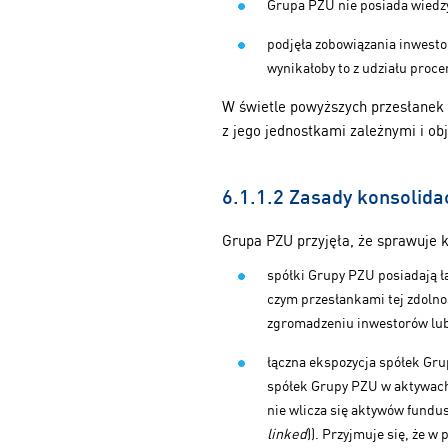
Grupa PZU nie posiada wiedz
podjęła zobowiązania inwesto
wynikałoby to z udziału proc
W świetle powyższych przesłanek 
z jego jednostkami zależnymi i obj
6.1.1.2 Zasady konsolida
Grupa PZU przyjęła, że sprawuje k
spółki Grupy PZU posiadają ł
czym przesłankami tej zdolnoś
zgromadzeniu inwestorów lub
łączna ekspozycja spółek Gru
spółek Grupy PZU w aktywach 
nie wlicza się aktywów fund
linked
)). Przyjmuje się, że