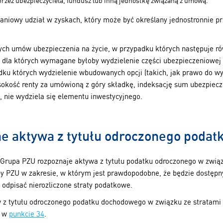
przez ubezpieczyciela, fundusz lub inną jednostkę związaną z umową.
niowy udział w zyskach, który może być określany jednostronnie pr
ych umów ubezpieczenia na życie, w przypadku których następuje ró
 dla których wymagane byłoby wydzielenie części ubezpieczeniowej i
dku których wydzielenie wbudowanych opcji (takich, jak prawo do
ość renty za umówioną z góry składkę, indeksację sum ubezpieczeń
nie wydziela się elementu inwestycyjnego.
ne aktywa z tytułu odroczonego poda
 Grupa PZU rozpoznaje aktywa z tytułu podatku odroczonego w zwią
py PZU w zakresie, w którym jest prawdopodobne, że będzie dostępn
odpisać nierozliczone straty podatkowe.
 z tytułu odroczonego podatku dochodowego w związku ze stratami
o w
punkcie 34
.