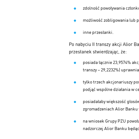
zdolność powoływania członk
możliwość zobligowania lub p
inne przesłanki.
Po nabyciu II transzy akcji Alior
przesłanek stwierdzając, że:
posiada łącznie 23,9574% akc
transzy – 29,2232%) uprawnia
tylko trzech akcjonariuszy po
podjąć wspólne działania w c
posiadałaby większość głosów
zgromadzeniach Alior Banku 
na wniosek Grupy PZU powoła
nadzorczej Alior Banku będą