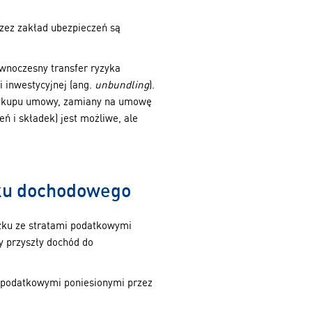
zez zakład ubezpieczeń są
wnoczesny transfer ryzyka
 inwestycyjnej (ang.
unbundling
).
 wykupu umowy, zamiany na umowę
 i składek) jest możliwe, ale
tku dochodowego
zku ze stratami podatkowymi
y przyszły dochód do
 podatkowymi poniesionymi przez