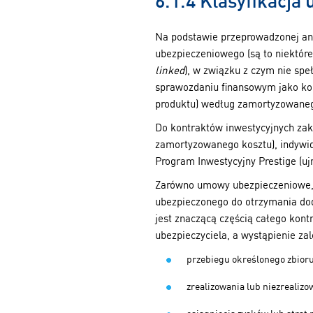
6.1.4 Klasyfikacja
Na podstawie przeprowadzonej anal
ubezpieczeniowego (są to niektór
linked
), w związku z czym nie sp
sprawozdaniu finansowym jako ko
produktu) według zamortyzowanego
Do kontraktów inwestycyjnych zak
zamortyzowanego kosztu), indywi
Program Inwestycyjny Prestige (u
Zarówno umowy ubezpieczeniowe, j
ubezpieczonego do otrzymania do
jest znaczącą częścią całego kon
ubezpieczyciela, a wystąpienie zal
przebiegu określonego zbior
zrealizowania lub niezrealiz