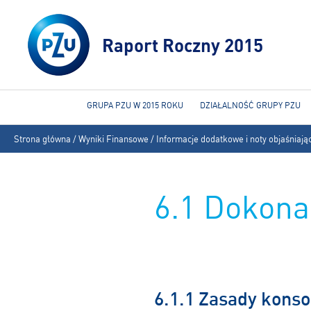
Raport Roczny 2015
GRUPA PZU W 2015 ROKU
DZIAŁALNOŚĆ GRUPY PZU
Jesteś
Strona główna
/
Wyniki Finansowe
/
Informacje dodatkowe i noty objaśniają
tutaj
6.1 Dokona
6.1.1 Zasady konsol