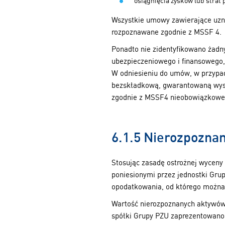
osiągnięcia zysków lub strat 
Wszystkie umowy zawierające uzna
rozpoznawane zgodnie z MSSF 4.
Ponadto nie zidentyfikowano żadn
ubezpieczeniowego i finansowego,
W odniesieniu do umów, w przypa
bezskładkową, gwarantowaną wysok
zgodnie z MSSF4 nieobowiązkowe, 
6.1.5 Nierozpozna
Stosując zasadę ostrożnej wyceny
poniesionymi przez jednostki Gru
opodatkowania, od którego można 
Wartość nierozpoznanych aktywów
spółki Grupy PZU zaprezentowan