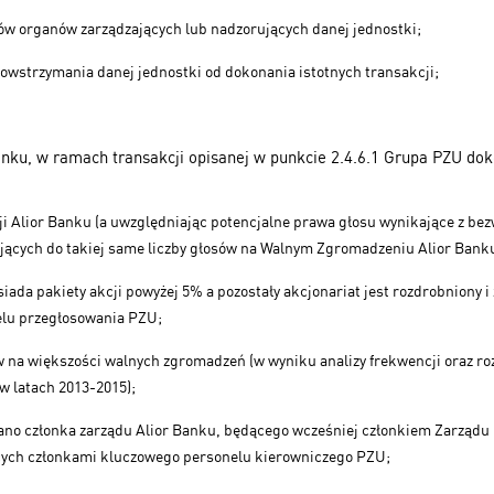
ów organów zarządzających lub nadzorujących danej jednostki;
owstrzymania danej jednostki od dokonania istotnych transakcji;
 Banku, w ramach transakcji opisanej w punkcie 2.4.6.1 Grupa PZU do
ji Alior Banku (a uwzględniając potencjalne prawa głosu wynikające z be
jących do takiej same liczby głosów na Walnym Zgromadzeniu Alior Bank
siada pakiety akcji powyżej 5% a pozostały akcjonariat jest rozdrobniony
elu przegłosowania PZU;
 na większości walnych zgromadzeń (w wyniku analizy frekwencji oraz r
w latach 2013-2015);
no członka zarządu Alior Banku, będącego wcześniej członkiem Zarządu
cych członkami kluczowego personelu kierowniczego PZU;