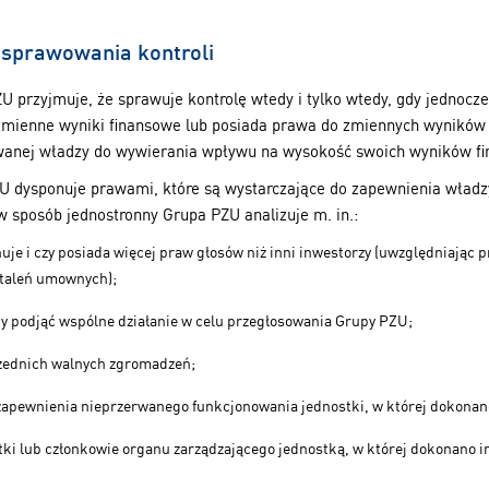
 sprawowania kontroli
U przyjmuje, że sprawuje kontrolę wtedy i tylko wtedy, gdy jednocz
 zmienne wyniki finansowe lub posiada prawa do zmiennych wyników
anej władzy do wywierania wpływu na wysokość swoich wyników fi
U dysponuje prawami, które są wystarczające do zapewnienia władzy
w sposób jednostronny Grupa PZU analizuje m. in.:
uje i czy posiada więcej praw głosów niż inni inwestorzy (uwzględniając 
staleń umownych);
y podjąć wspólne działanie w celu przegłosowania Grupy PZU;
zednich walnych zgromadzeń;
apewnienia nieprzerwanego funkcjonowania jednostki, w której dokonano
tki lub członkowie organu zarządzającego jednostką, w której dokonano i