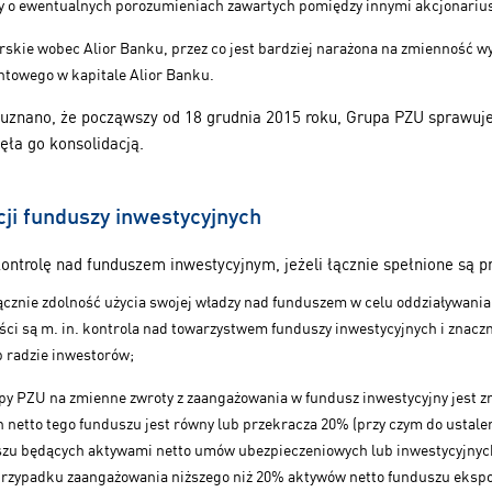
y o ewentualnych porozumieniach zawartych pomiędzy innymi akcjonariu
rskie wobec Alior Banku, przez co jest bardziej narażona na zmienność w
entowego w kapitale Alior Banku.
uznano, że począwszy od 18 grudnia 2015 roku, Grupa PZU sprawuje
ęła go konsolidacją.
cji funduszy inwestycyjnych
ontrolę nad funduszem inwestycyjnym, jeżeli łącznie spełnione są p
ącznie zdolność użycia swojej władzy nad funduszem w celu oddziaływania 
ci są m. in. kontrola nad towarzystwem funduszy inwestycyjnych i znaczny
 radzie inwestorów;
py PZU na zmienne zwroty z zaangażowania w fundusz inwestycyjny jest zna
netto tego funduszu jest równy lub przekracza 20% (przy czym do ustale
uszu będących aktywami netto umów ubezpieczeniowych lub inwestycyjnyc
 w przypadku zaangażowania niższego niż 20% aktywów netto funduszu eks