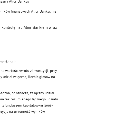
szami Alior Banku;
yników finansowych Alior Banku, niż
 kontrolę nad Alior Bankiem wraz
rzesłanki:
na wartość zwrotu z inwestycji, przy
 udział w łącznej liczbie głosów na
czna, co oznacza, że łączny udział
nia tak rozumianego łącznego udziału
h z funduszem kapitałowym (
unit-
pozycja na zmienność wyników