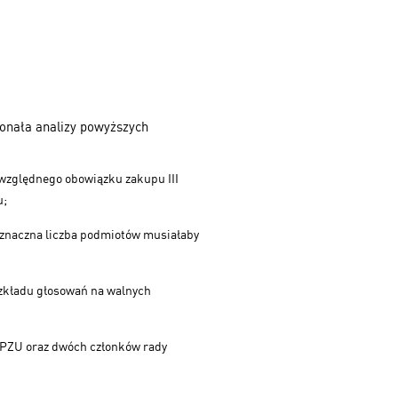
konała analizy powyższych
zwzględnego obowiązku zakupu III
u;
 i znaczna liczba podmiotów musiałaby
ozkładu głosowań na walnych
 PZU oraz dwóch członków rady