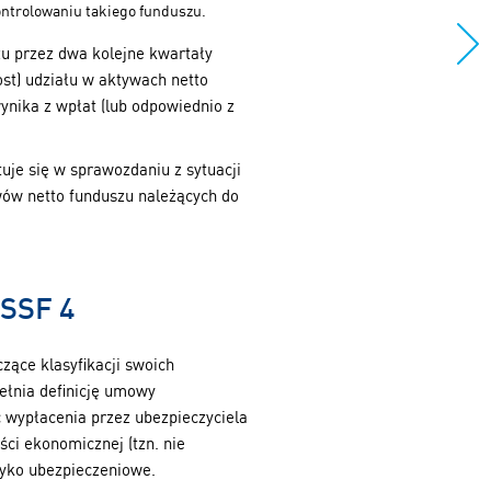
ontrolowaniu takiego funduszu.
u przez dwa kolejne kwartały
st) udziału w aktywach netto
ynika z wpłat (lub odpowiednio z
je się w sprawozdaniu z sytuacji
ywów netto funduszu należących do
MSSF 4
ące klasyfikacji swoich
łnia definicję umowy
 wypłacenia przez ubezpieczyciela
ci ekonomicznej (tzn. nie
zyko ubezpieczeniowe.