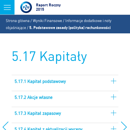
Jump to navigation
Raport Roczny
2015
Jesteś
Strona główna
/
Wyniki Finansowe
/
Informacje dodatkowe i noty
tutaj
objaśniające
/
5. Podstawowe zasady (polityka) rachunkowości
5.17 Kapitały
5.17.1 Kapitał podstawowy
5.17.2 Akcje własne
5.17.3 Kapitał zapasowy
5.17.4 Kapitał z aktualizacji wyceny