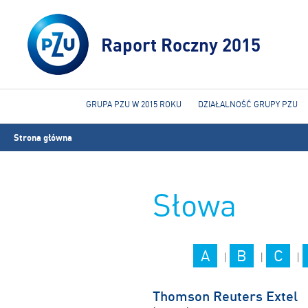
Raport Roczny 2015
GRUPA PZU W 2015 ROKU
DZIAŁALNOŚĆ GRUPY PZU
Jesteś
Strona główna
tutaj
Słowa
A
B
C
|
|
|
Thomson Reuters Extel