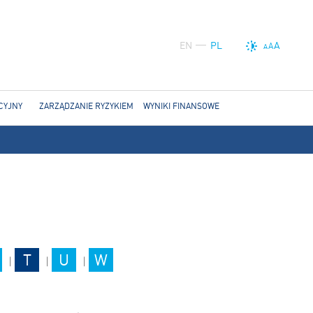
EN
PL
A
A
A
CYJNY
ZARZĄDZANIE RYZYKIEM
WYNIKI FINANSOWE
T
U
W
|
|
|