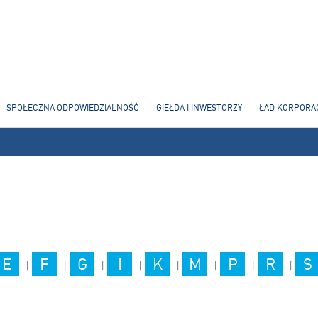
Jump to navigation
SPOŁECZNA ODPOWIEDZIALNOŚĆ
GIEŁDA I INWESTORZY
ŁAD KORPORA
E
F
G
I
K
M
P
R
S
|
|
|
|
|
|
|
|