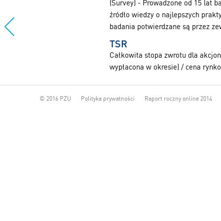
(Survey) - Prowadzone od 15 lat 
źródło wiedzy o najlepszych prakt
badania potwierdzane są przez ze
TSR
Całkowita stopa zwrotu dla akcjon
wypłacona w okresie) / cena rynko
© 2016 PZU
Polityka prywatności
Raport roczny online 2014