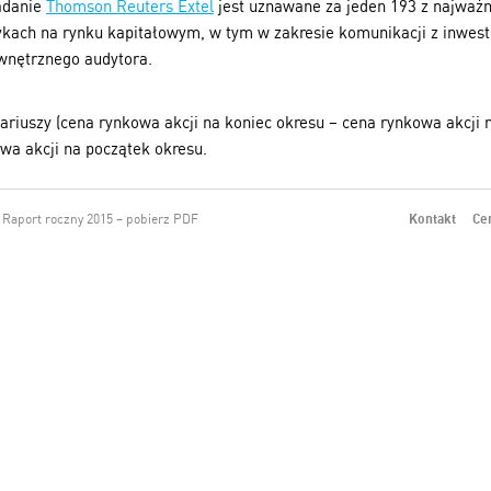
badanie
Thomson Reuters Extel
jest uznawane za jeden 193 z najważn
ykach na rynku kapitałowym, w tym w zakresie komunikacji z inwest
wnętrznego audytora.
ariuszy (cena rynkowa akcji na koniec okresu – cena rynkowa akcji
wa akcji na początek okresu.
Raport roczny 2015 – pobierz PDF
Kontakt
Ce