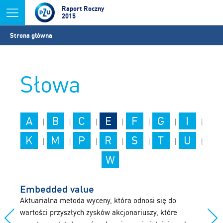
Jump to navigation
Raport Roczny
2015
Jesteś
Strona główna
tutaj
Słowa
A
B
C
E
F
G
I
|
|
|
|
|
|
|
K
M
P
R
S
T
U
|
|
|
|
|
|
|
W
Embedded value
Aktuarialna metoda wyceny, która odnosi się do
wartości przyszłych zysków akcjonariuszy, które